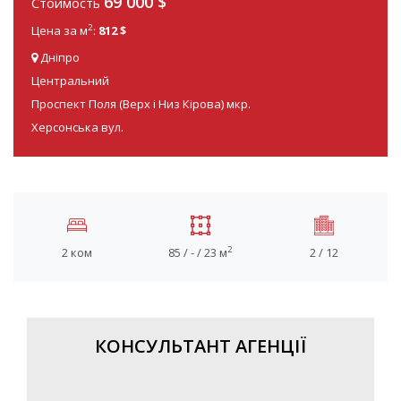
69 000
$
Стоимость
2
Цена за м
:
812 $
Дніпро
Центральний
Проспект Поля (Верх і Низ Кірова) мкр.
Херсонська вул.
2
2 ком
85 / - / 23 м
2 / 12
КОНСУЛЬТАНТ АГЕНЦІЇ