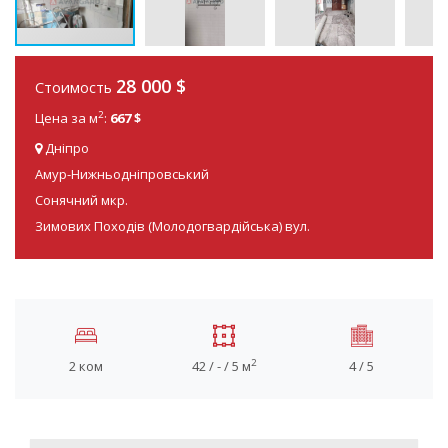
28 000
$
Стоимость
2
Цена за м
:
667 $
Дніпро
Амур-Нижньодніпровський
Сонячний мкр.
Зимових Походів (Молодогвардійська) вул.
2
2 ком
42 / - / 5 м
4 / 5