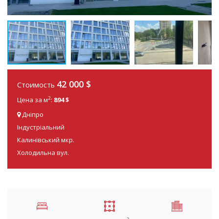
42 000
$
Стоимость
2
Цена за м
:
894 $
Дніпро
Індустріальний
Калинівський мкр.
Холодильна вул.