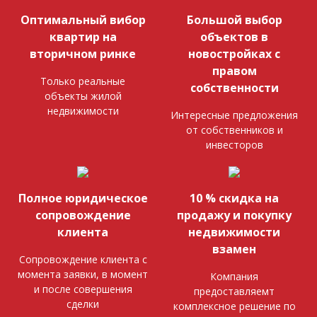
Оптимальный вибор
Большой выбор
квартир на
объектов в
вторичном ринке
новостройках с
правом
Только реальные
собственности
объекты жилой
недвижимости
Интересные предложения
от собственников и
инвесторов
Полное юридическое
10 % скидка на
сопровождение
продажу и покупку
клиента
недвижимости
взамен
Сопровождение клиента с
момента заявки, в момент
Компания
и после совершения
предоставляемт
сделки
комплексное решение по