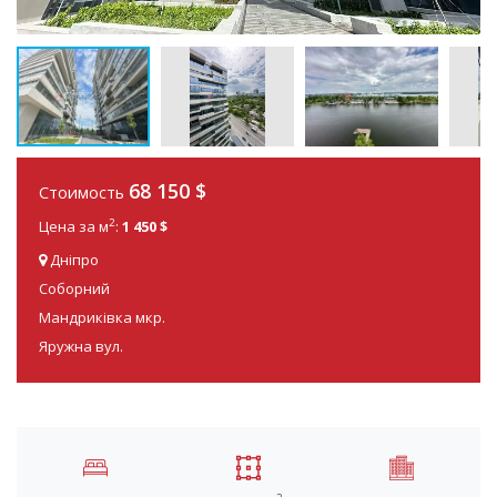
68 150
$
Стоимость
2
Цена за м
:
1 450 $
Дніпро
Соборний
Мандриківка мкр.
Яружна вул.