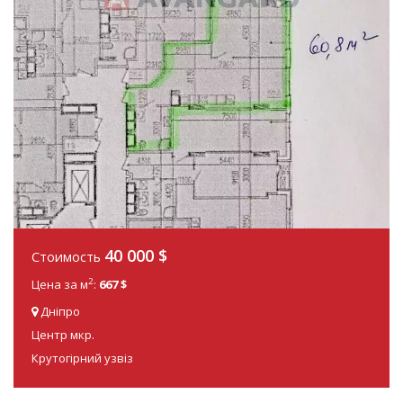
40 000
$
Стоимость
2
Цена за м
:
667 $
Дніпро
Центр мкр.
Крутогірний узвіз