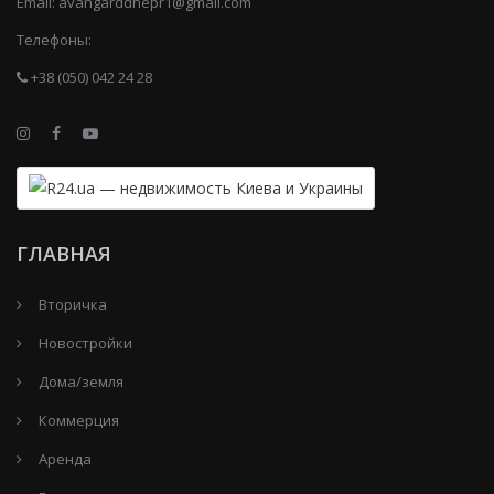
Email:
avangarddnepr1@gmail.com
Телефоны:
+38 (050) 042 24 28
ГЛАВНАЯ
Вторичка
Новостройки
Дома/земля
Коммерция
Аренда