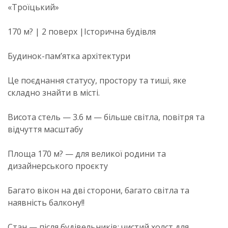
«Троїцький»
170 м? | 2 поверх |Історична будівля
Будинок-пам’ятка архітектури
Це поєднання статусу, простору та тиші, яке
складно знайти в місті.
Висота стель — 3.6 м — більше світла, повітря та
відчуття масштабу
Площа 170 м? — для великої родини та
дизайнерського проєкту
Багато вікон на дві сторони, багато світла та
наявність балкону!!
Стан — після будівельників: чистий холст для