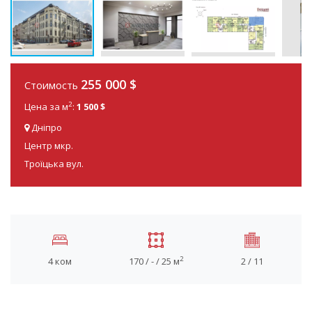
255 000
$
Стоимость
2
Цена за м
:
1 500 $
Дніпро
Центр мкр.
Троїцька вул.
2
4 ком
170 / - / 25 м
2 / 11