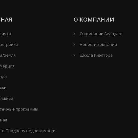
ВНАЯ
О КОМПАНИИ
ричка
О компании Avangard
остройки
Новости компании
а/земля
Школа Риэлтора
мерция
нда
ажи
ншиза
течные программы
нал
уги Продавцу недвижимости