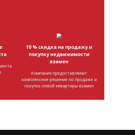
е
10 % скидка на продажу и
нта
покупку недвижимости
взамен
мента
е
Компания предоставляемт
комплексное решение по продаже и
покупке новой кввартиры взамен