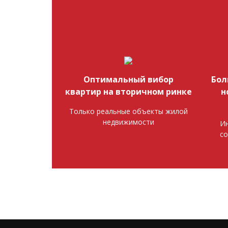
Оптимальный вибор
Бол
квартир на вторичном ринке
н
Только реальные объекты жилой
недвижимости
Ин
со