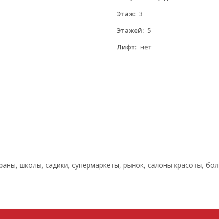
Этаж:
3
Этажей:
5
Лифт:
нет
раны, школы, садики, супермаркеты, рынок, салоны красоты, б