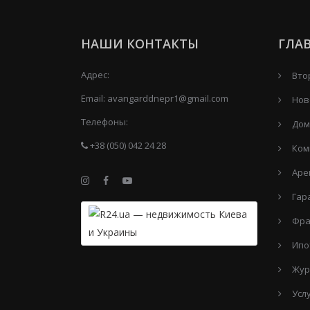
НАШИ КОНТАКТЫ
ГЛА
Адрес:
Вто
Email:
avangarddnepr1@gmail.com
Нов
Телефоны:
Дом
+38 (050) 042 24 28
Ком
Аре
Гар
Фра
Ипо
Жур
Усл