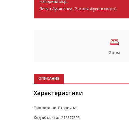
Нагорний мкр.
Левка Лукяненка (Василя Жуковського)
2 ком
ОПИСАНИЕ
Характеристики
Тип жилья:
Вторичная
Код объекта:
212877396