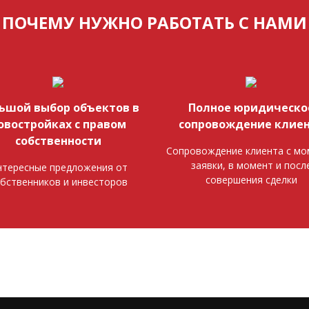
ПОЧЕМУ НУЖНО РАБОТАТЬ С НАМИ
ьшой выбор объектов в
Полное юридическо
овостройках с правом
сопровождение клие
собственности
Сопровождение клиента с мо
заявки, в момент и посл
тересные предложения от
совершения сделки
бственников и инвесторов