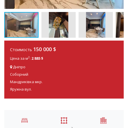
150 000
$
Стоимость
2
Цена за м
:
2 885 $
Дніпро
Соборний
Мандриківка мкр.
Яружна вул.