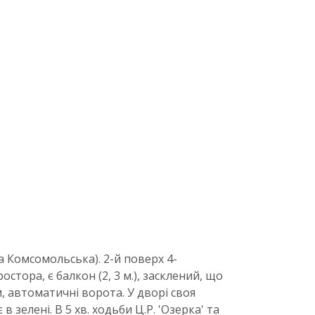
 Комсомольська). 2-й поверх 4-
тора, є балкон (2, 3 м.), засклений, що
, автоматичні ворота. У дворі своя
елені. В 5 хв. ходьби Ц.Р. 'Озерка' та