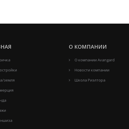
ВНАЯ
О КОМПАНИИ
ричка
О компании Avangard
остройки
Новости компании
а/земля
Школа Риэлтора
мерция
нда
ажи
ншиза