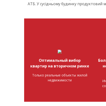
АТБ. У сусідньому будинку продуктовий м
Оптимальный вибор
Бол
квартир на вторичном ринке
н
Только реальные объекты жилой
недвижимости
Ин
со