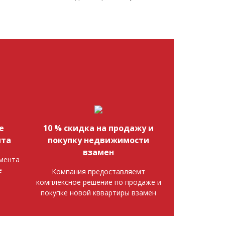
е
10 % скидка на продажу и
нта
покупку недвижимости
взамен
мента
е
Компания предоставляемт
комплексное решение по продаже и
покупке новой кввартиры взамен