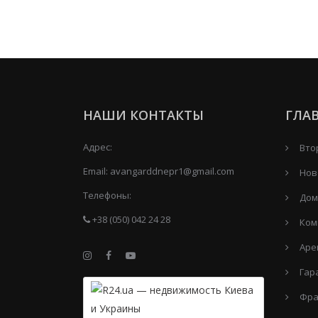
НАШИ КОНТАКТЫ
ГЛА
Адрес:
Вто
Email:
avangarddnepr1@gmail.com
Нов
Телефоны:
Дом
+38 (050) 042 24 28
Ком
Аре
Гар
Фра