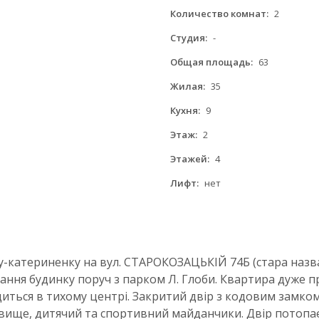
Количество комнат:
2
Студия:
-
Общая площадь:
63
Жилая:
35
Кухня:
9
Этаж:
2
Этажей:
4
Лифт:
нет
у-катериненку на вул. СТАРОКОЗАЦЬКІЙ 74Б (стара назва
ня будинку поруч з парком Л. Глоби. Квартира дуже прос
иться в тихому центрі. Закритий двір з кодовим замком
ще, дитячий та спортивний майданчики. Двір потопає в з