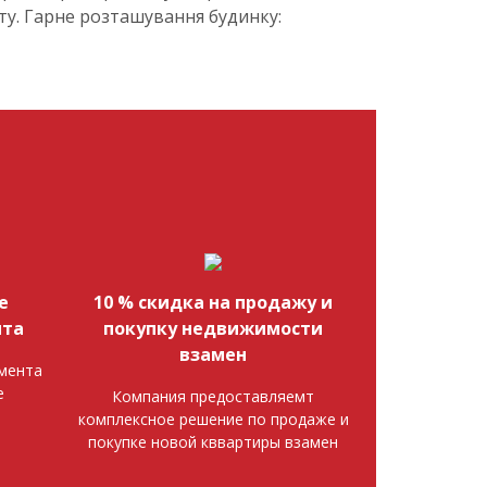
нту. Гарне розташування будинку:
е
10 % скидка на продажу и
нта
покупку недвижимости
взамен
мента
е
Компания предоставляемт
комплексное решение по продаже и
покупке новой кввартиры взамен