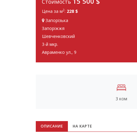
15 500
$
Стоимость
2
Цена за м
:
228 $
Запорізька
Запоріжжя
Шевченковский
3-й мкр.
Авраменко ул., 9
3 ком
ОПИСАНИЕ
НА КАРТЕ