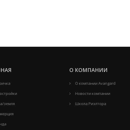
ВНАЯ
О КОМПАНИИ
ричка
О компании Avangard
остройки
Новости компании
а/земля
Школа Риэлтора
мерция
нда