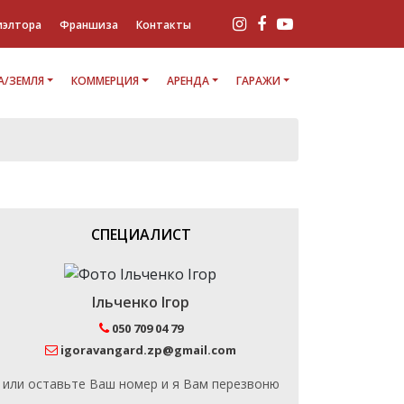
иэлтора
Франшиза
Контакты
/ЗЕМЛЯ
КОММЕРЦИЯ
АРЕНДА
ГАРАЖИ
СПЕЦИАЛИСТ
Ільченко Ігор
050 709 04 79
igoravangard.zp@gmail.com
или оставьте Ваш номер и я Вам перезвоню