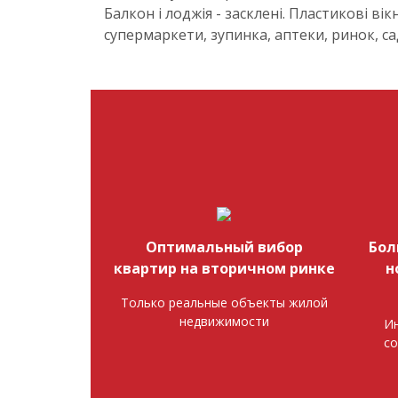
Балкон і лоджія - засклені. Пластикові в
супермаркети, зупинка, аптеки, ринок, са
Оптимальный вибор
Бол
квартир на вторичном ринке
н
Только реальные объекты жилой
недвижимости
Ин
со