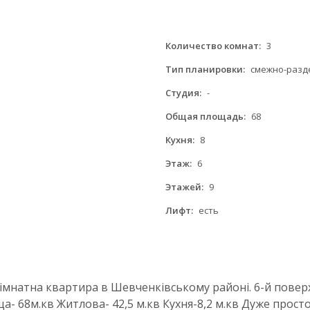
Количество комнат:
3
Тип планировки:
смежно-разд
Студия:
-
Общая площадь:
68
Кухня:
8
Этаж:
6
Этажей:
9
Лифт:
есть
мнатна квартира в Шевченківському районі. 6-й поверх
оща- 68м.кв Житлова- 42,5 м.кв Кухня-8,2 м.кв Дуже прос