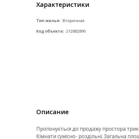
Характеристики
Тип жилья:
Вторичная
Код объекта:
212882890
Описание
Пропонується до продажу простора трикі
Кімнати сумісно- роздільні. Загальна пл