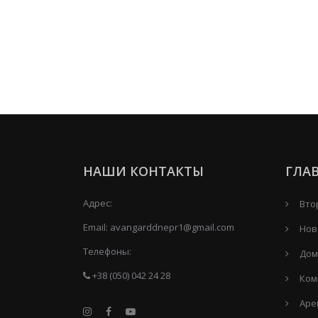
НАШИ КОНТАКТЫ
ГЛА
Адрес:
Вто
Email:
avangarddnepr1@gmail.com
Нов
Телефоны:
Дом
+38 (050) 042 24 28
Ком
Аре