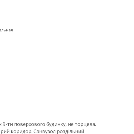
ельная
 9-ти поверхового будинку, не торцева.
торий коридор. Санвузол роздільний