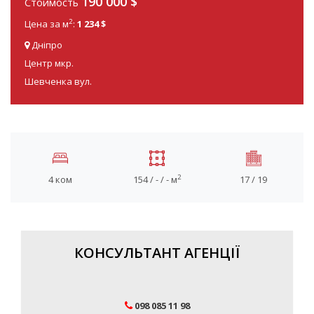
190 000
$
Стоимость
2
Цена за м
:
1 234 $
Дніпро
Центр мкр.
Шевченка вул.
2
4 ком
154 / - / - м
17 / 19
КОНСУЛЬТАНТ АГЕНЦІЇ
098 085 11 98