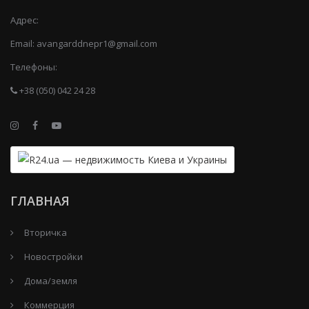
Адрес:
Email:
avangarddnepr1@gmail.com
Телефоны:
+38 (050) 042 24 28
ГЛАВНАЯ
Вторичка
Новостройки
Дома/земля
Коммерция