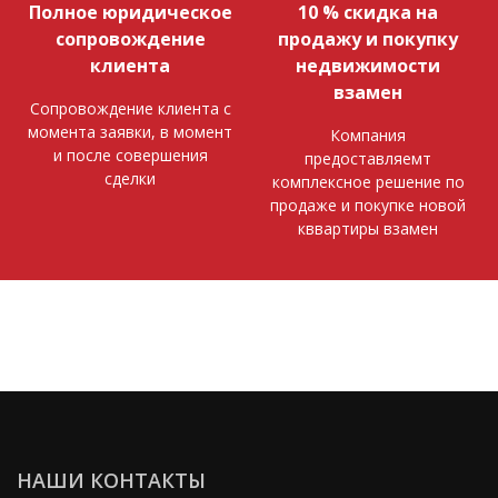
Полное юридическое
10 % скидка на
сопровождение
продажу и покупку
клиента
недвижимости
взамен
Сопровождение клиента с
момента заявки, в момент
Компания
и после совершения
предоставляемт
сделки
комплексное решение по
продаже и покупке новой
кввартиры взамен
НАШИ КОНТАКТЫ