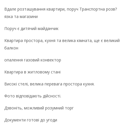
Вдале розташування квартири, поруч Транспортна розв?
язка та магазини
Поруч є дитячий майданчик
Квартира простора, кухня та велика кімната, ще є великий
балкон
опалення газовий конвектор
Квартира в житловому стані
Високі стелі, велика перевага простора кухня.
Фото відповідають дійсності.
Дзвоніть, можливий розумний торг
Документи готові до угоди