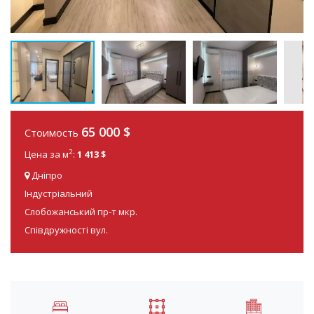
65 000
$
Стоимость
2
Цена за м
:
1 413 $
Дніпро
Індустріальний
Слобожанський пр-т мкр.
Співдружності вул.