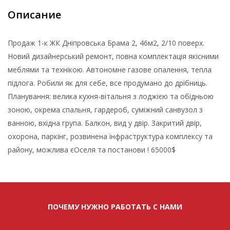
Описание
Продаж 1-к ЖК Дніпровська Брама 2, 46м2, 2/10 поверх.
Новий дизайнерський ремонт, повна комплектація якісними
меблями та технікою. Автономне газове опалення, тепла
підлога. Робили як для себе, все продумано до дрібниць.
Планування: велика кухня-вітальня з лоджією та обідньою
зоною, окрема спальня, гардероб, суміжний санвузол з
ванною, вхідна група. Балкон, вид у двір. Закритий двір,
охорона, паркінг, розвинена інфраструктура комплексу та
району, можлива єОселя та постанови ! 65000$
ПОЧЕМУ НУЖНО РАБОТАТЬ С НАМИ