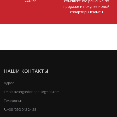
сделки
комплексное решение по
продаже и покупке новой
кввартиры взамен
НАШИ КОНТАКТЫ
Адрес:
Email:
avangarddnepr1@gmail.com
Телефоны:
+38 (050) 042 24 28