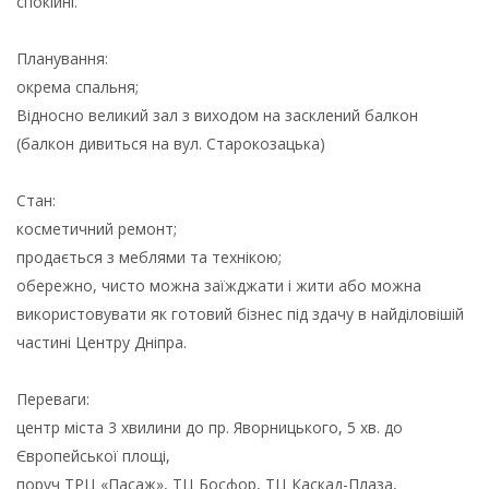
спокійні.
Планування:
окрема спальня;
Відносно великий зал з виходом на засклений балкон
(балкон дивиться на вул. Старокозацька)
Стан:
косметичний ремонт;
продається з меблями та технікою;
обережно, чисто можна заїжджати і жити або можна
використовувати як готовий бізнес під здачу в найділовішій
частині Центру Дніпра.
Переваги:
центр міста 3 хвилини до пр. Яворницького, 5 хв. до
Європейської площі,
поруч ТРЦ «Пасаж», ТЦ Босфор, ТЦ Каскад-Плаза,