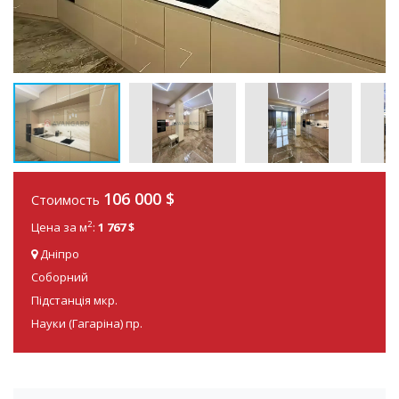
106 000
$
Стоимость
2
Цена за м
:
1 767 $
Дніпро
Соборний
Підстанція мкр.
Науки (Гагаріна) пр.