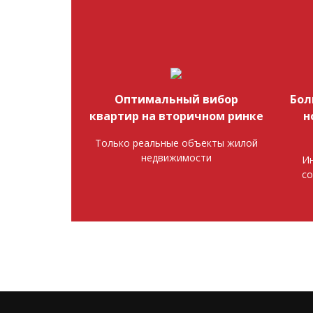
Оптимальный вибор
Бол
квартир на вторичном ринке
н
Только реальные объекты жилой
недвижимости
Ин
со