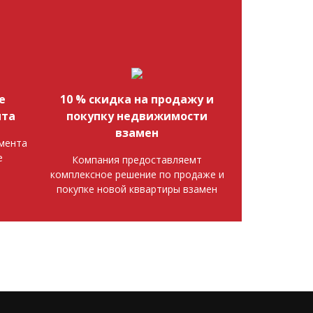
е
10 % скидка на продажу и
нта
покупку недвижимости
взамен
мента
е
Компания предоставляемт
комплексное решение по продаже и
покупке новой кввартиры взамен