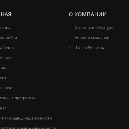
ВНАЯ
О КОМПАНИИ
ричка
О компании Avangard
остройки
Новости компании
а/земля
Школа Риэлтора
мерция
нда
ажи
ншиза
течные программы
нал
уги Продавцу недвижимости
уги Покупателю недвижимости