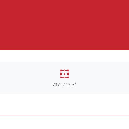
2
73 / - / 12 м