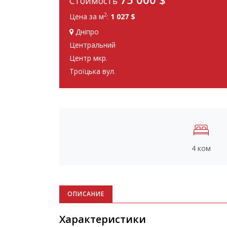
Стоимость
2
Цена за м
:
1 027 $
Дніпро
Центральний
Центр мкр.
Троїцька вул.
4 ком
ОПИСАНИЕ
Характеристики