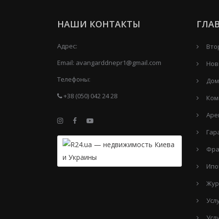
НАШИ КОНТАКТЫ
ГЛА
Адрес:
Вто
Email:
avangarddnepr1@gmail.com
Нов
Телефоны:
Дом
+38 (050) 042 24 28
Ком
Аре
Гар
Фра
Ипо
Жур
Усл
Усл