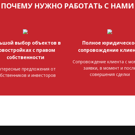
ПОЧЕМУ НУЖНО РАБОТАТЬ С НАМИ
ьшой выбор объектов в
Полное юридическо
овостройках с правом
сопровождение клие
собственности
Сопровождение клиента с мо
заявки, в момент и посл
тересные предложения от
совершения сделки
бственников и инвесторов