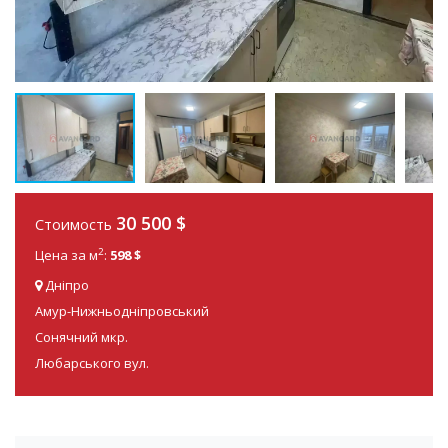
30 500
$
Стоимость
2
Цена за м
:
598 $
Дніпро
Амур-Нижньодніпровський
Сонячний мкр.
Любарського вул.