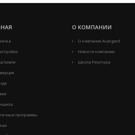
ВНАЯ
О КОМПАНИИ
ричка
О компании Avangard
остройки
Новости компании
а/земля
Школа Риэлтора
мерция
нда
ажи
ншиза
течные программы
нал