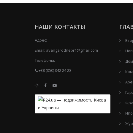
НАШИ КОНТАКТЫ
ГЛА
Адрес:
Вто
Email:
avangarddnepr1@gmail.com
Нов
Телефоны:
Дом
+38 (050) 042 24 28
Ком
Аре
Гар
Фра
Ипо
Жур