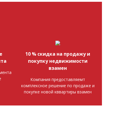
е
10 % скидка на продажу и
нта
покупку недвижимости
взамен
мента
е
Компания предоставляемт
комплексное решение по продаже и
покупке новой кввартиры взамен