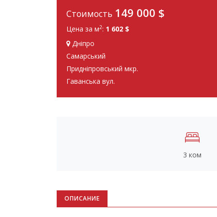
149 000
$
Стоимость
2
Цена за м
:
1 602 $
Дніпро
Самарський
Придніпровський мкр.
Гаванська вул.
3 ком
ОПИСАНИЕ