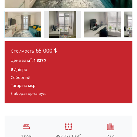
65 000
$
Стоимость
2
Цена за м
:
1 327 $
Дніпро
Соборний
Гагаріна мкр.
Лабораторна вул.
2
2 ком
49 / 35 / 10 м
2 / 4