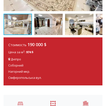
190 000
$
Стоимость
2
Цена за м
:
974 $
Дніпро
Соборний
Нагорний мкр.
Сімферопольська вул.