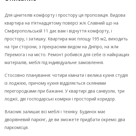
Для цінителів комфорту і простору ця пропозиція. Видова
квартира на п’ятнадцятому поверсі ж/к Славний що на
Сімферопольській 11 дає вам і відчуття комфорту, і
простору, і затишку. Квартира має площу 195 м2, виходить
на три сторони, з прекрасним видом на Дніпро, на ж/м
Перемога і на місто. Ремонт робився для себе із найкращих
матеріалів, меблі під індивідуальне замовлення.
Стосовно планування: чотири кімнати і велика кухня студія
із лоджією, причому кухня відділяється скляними
перегородками при бажанні. У квартирі два санвузли, три
лоджії, дві господарські комірки і просторий коридор.
Власник залишає всі меблі і техніку. Будинок має
дворівневий паркінг, де ви зможете придбати окремо два
паркомісця.