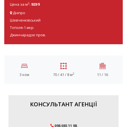
2
Цена за м
:
929 $
Дніпро
Шевченківський
Тополя-1 мкр.
Джинчарадзе пров.
2
3 ком
70 / 41 / 8 м
11 / 16
КОНСУЛЬТАНТ АГЕНЦІЇ
098 085 11 98