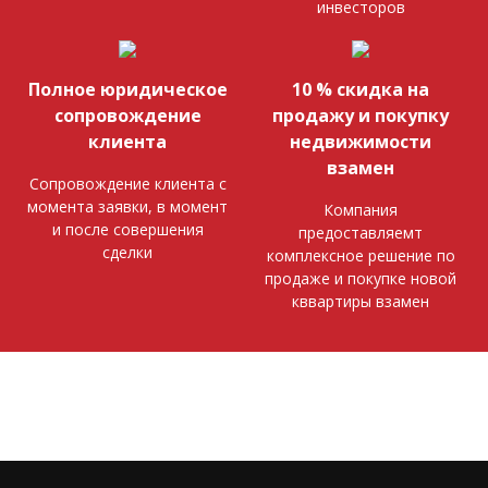
инвесторов
Полное юридическое
10 % скидка на
сопровождение
продажу и покупку
клиента
недвижимости
взамен
Сопровождение клиента с
момента заявки, в момент
Компания
и после совершения
предоставляемт
сделки
комплексное решение по
продаже и покупке новой
кввартиры взамен