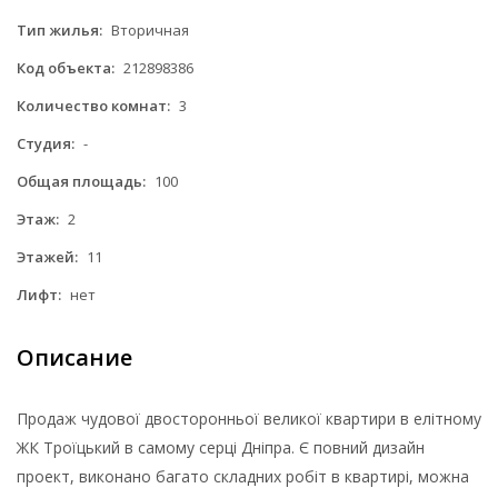
Тип жилья:
Вторичная
Код объекта:
212898386
Количество комнат:
3
Студия:
-
Общая площадь:
100
Этаж:
2
Этажей:
11
Лифт:
нет
Описание
Продаж чудової двосторонньої великої квартири в елітному
ЖК Троїцький в самому серці Дніпра. Є повний дизайн
проект, виконано багато складних робіт в квартирі, можна