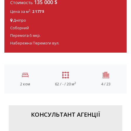
135 000
$
Стоимость
2
Цена за м
:
2 177 $
Дніпро
Соборний
Перемога-5 мкр.
Набережна Перемоги вул.
2
2 ком
62 / - / 20 м
4 / 23
КОНСУЛЬТАНТ АГЕНЦІЇ