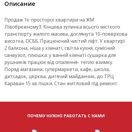
Описание
Продаж 1к просторої квартири на ЖМ
Лівобрежному3. Кінцева зупинка всього місткого
транспорту жилого масива, доглянута 10-поверхова
висотка, ОСББ. Працюючий чистий ліфт. У квартирі
2 балкона, ніша у кімнаті, світла кухня, сумісний
санвузол, плюшка: у ванній кімнаті сушарка для
рушників працює від опалення- тепло взимку.
Поряд магазини, супермаркети, кафе, школа,
дитсадок, церква, дитячий майданчик, до ТРЦ
Караван 15 хв пішки. Стан житловий під ремонт.
ПОЧЕМУ НУЖНО РАБОТАТЬ С НАМИ