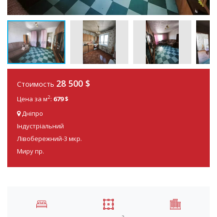
28 500
$
Стоимость
2
Цена за м
:
679 $
Дніпро
Індустріальний
Лівобережний-3 мкр.
Миру пр.