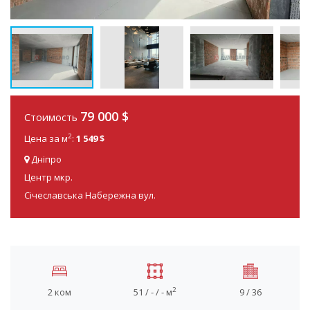
79 000
$
Стоимость
2
Цена за м
:
1 549 $
Дніпро
Центр мкр.
Січеславська Набережна вул.
2
2 ком
51 / - / - м
9 / 36