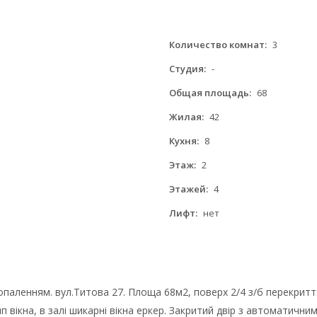
Количество комнат:
3
Студия:
-
Общая площадь:
68
Жилая:
42
Кухня:
8
Этаж:
2
Этажей:
4
Лифт:
нет
паленням. вул.Титова 27. Площа 68м2, поверх 2/4 з/б перекриття
мп вікна, в залі шикарні вікна еркер. Закритий двір з автоматич