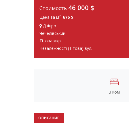
46 000
$
Стоимость
2
Цена за м
:
676 $
Дніпро
Чечелівський
Тітова мкр.
Незалежності (Тітова) вул.
3 ком
ОПИСАНИЕ