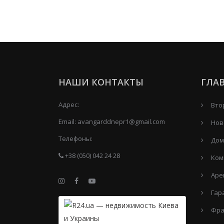
НАШИ КОНТАКТЫ
ГЛА
Адрес:
Вто
Email:
avangarddnepr1@gmail.com
Нов
Телефоны:
Дом
+38 (050) 042 24 28
Ком
Аре
Гар
Фра