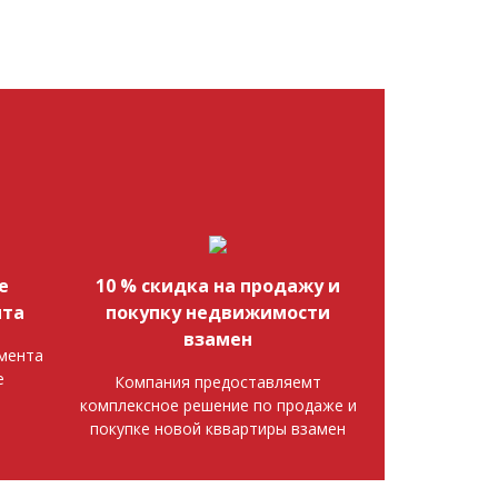
е
10 % скидка на продажу и
нта
покупку недвижимости
взамен
мента
е
Компания предоставляемт
комплексное решение по продаже и
покупке новой кввартиры взамен