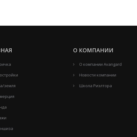
ВНАЯ
О КОМПАНИИ
ричка
О компании Avangard
остройки
Новости компании
а/земля
Школа Риэлтора
мерция
нда
ажи
ншиза