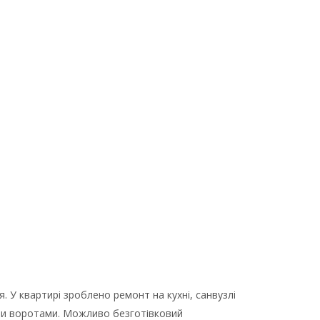
. У квартирі зроблено ремонт на кухні, санвузлі
ними воротами. Можливо безготівковий