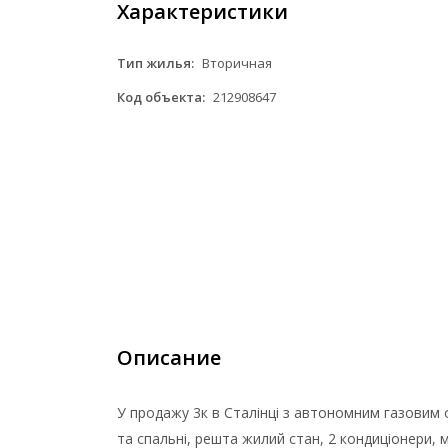
Характеристики
Тип жилья:
Вторичная
Код объекта:
212908647
Описание
У продажу 3к в Сталінці з автономним газовим о
та спальні, решта жилий стан, 2 кондиціонери, 