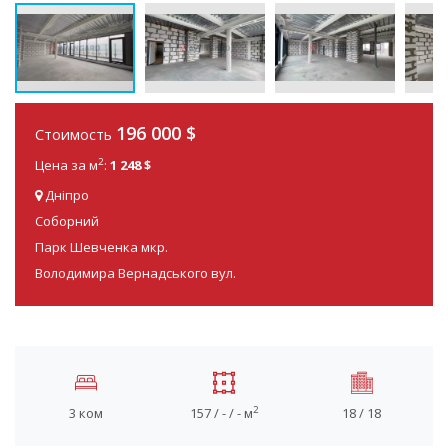
196 000
$
Стоимость
2
Цена за м
:
1 248 $
Дніпро
Соборний
Парк Шевченка мкр.
Володимира Вернадського вул.
2
3 ком
157 / - / - м
18 / 18