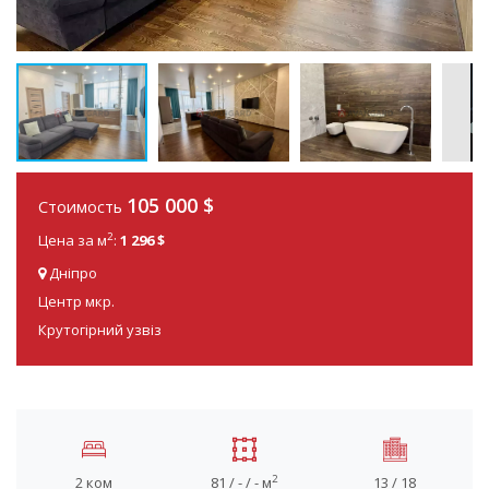
105 000
$
Стоимость
2
Цена за м
:
1 296 $
Дніпро
Центр мкр.
Крутогірний узвіз
2
2 ком
81 / - / - м
13 / 18