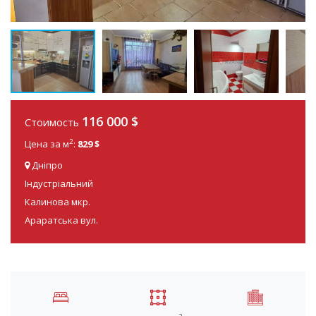
116 000
$
Стоимость
2
Цена за м
:
829 $
Дніпро
Індустріальний
Калинова мкр.
Араратська вул.