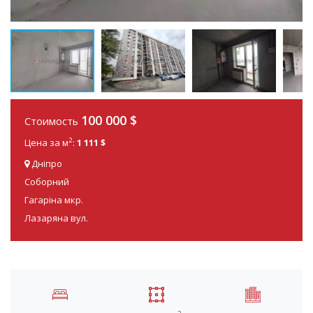
100 000
$
Стоимость
2
Цена за м
:
1 111 $
Дніпро
Соборний
Гагаріна мкр.
Лазаряна вул.