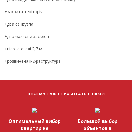
+закрита теріторія
+два санвузла
+два балкони засклені
+вісота стелі 2,7 м
+розвинена інфраструктура
ПОЧЕМУ НУЖНО РАБОТАТЬ С НАМИ
Оптимальный вибор
Большой выбор
квартир на
объектов в