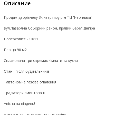
Описание
Продам дворівневу 3к квартиру р-н ТЦ 'Неоплаза'
вул.Лазаряна Соборний район, правий берег Дніпра
Поверховість 10/11
Площа 90 м2
Спланована три окремих кімнати та кухня
Стан - після будівельників
+автономне газове опалення
+радіатори змонтовані
+вікна на південь!
+два входи - можливість розподілу