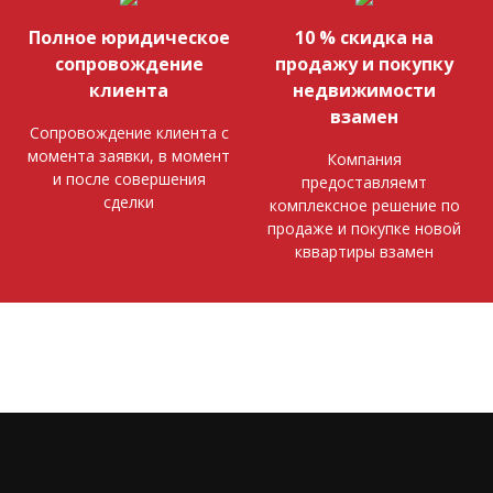
Полное юридическое
10 % скидка на
сопровождение
продажу и покупку
клиента
недвижимости
взамен
Сопровождение клиента с
момента заявки, в момент
Компания
и после совершения
предоставляемт
сделки
комплексное решение по
продаже и покупке новой
кввартиры взамен