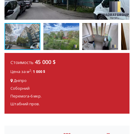
45 000
$
Стоимость
2
Цена за м
:
1 000 $
Дніпро
Соборний
Перемога-6 мкр.
Штабний пров.