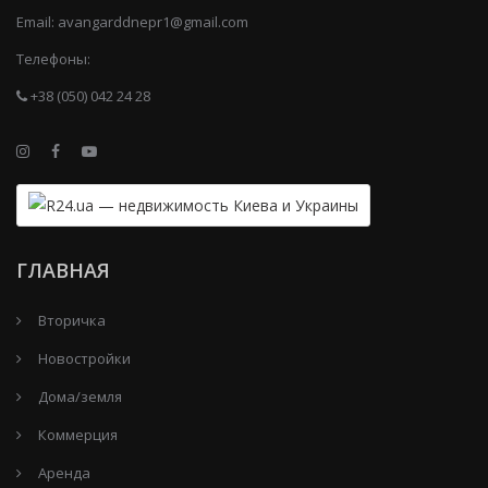
Email:
avangarddnepr1@gmail.com
Телефоны:
+38 (050) 042 24 28
ГЛАВНАЯ
Вторичка
Новостройки
Дома/земля
Коммерция
Аренда