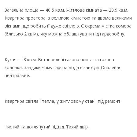
Загальна площа — 40,5 кв.м, житлова кімната — 23,9 кв.м.
Квартира простора, з великою кімнатою та двома великими
вікнами, що робить її дуже світлою. Є окрема містка комора
(близько 2 кв.м), яку можна облаштувати під гардеробну.
Кухня — 8 кв.м. Встановлені газова плита та газова
колонка, завдяки чому гаряча вода є завжди. Опалення
центральне.
Квартира світла і тепла, у житловому стані, під ремонт.
Чистий та доглянутий під’їзд. Тихий двір.