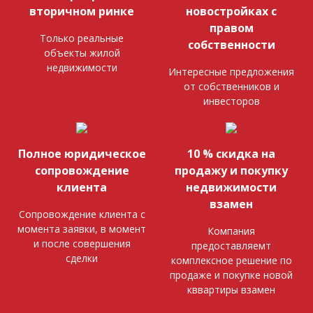
вторичном ринке
новостройках с
правом
Только реальные
собственности
объекты жилой
недвижимости
Интересные предложения
от собственников и
инвесторов
Полное юридическое
10 % скидка на
сопровождение
продажу и покупку
клиента
недвижимости
взамен
Сопровождение клиента с
момента заявки, в момент
Компания
и после совершения
предоставляемт
сделки
комплексное решение по
продаже и покупке новой
кввартиры взамен