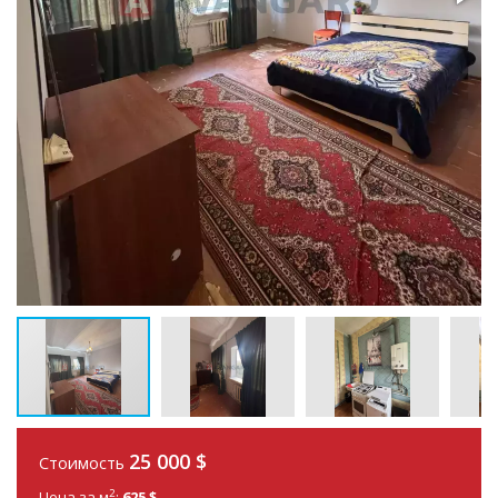
25 000
$
Стоимость
2
Цена за м
:
625 $