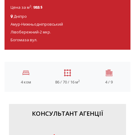
2
Цена за м
:
988 $
Дніпро
Амур-Нижньодніпровський
Лівобережний-2 мкр.
Богомаза вул.
2
4 ком
86 / 70 / 16 м
4 / 9
КОНСУЛЬТАНТ АГЕНЦІЇ