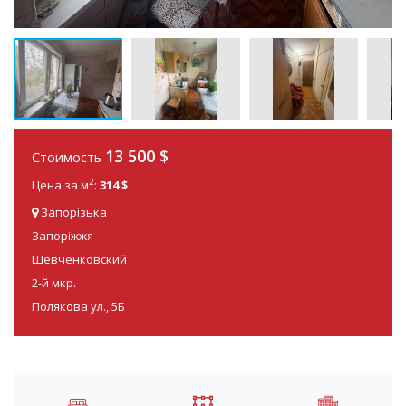
13 500
$
Стоимость
2
Цена за м
:
314 $
Запорізька
Запоріжжя
Шевченковский
2-й мкр.
Полякова ул., 5Б