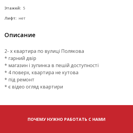
Этажей:
5
Лифт:
нет
Описание
2- х квартира по вулиці Полякова
* гарний двір
* магазин і зупинка в пешій доступності
* 4 поверх, квартира не кутова
* під ремонт
* є відео огляд квартири
ПОЧЕМУ НУЖНО РАБОТАТЬ С НАМИ