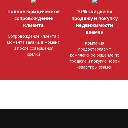
Полное юридическое
10 % скидка на
сопровождение
продажу и покупку
клиента
недвижимости
взамен
Сопровождение клиента с
момента заявки, в момент
Компания
и после совершения
предоставляемт
сделки
комплексное решение по
продаже и покупке новой
кввартиры взамен