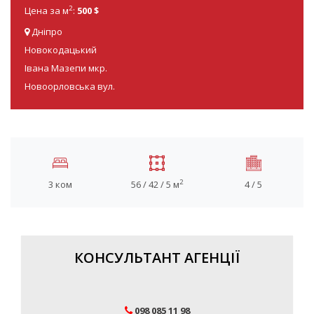
2
Цена за м
:
500 $
Дніпро
Новокодацький
Івана Мазепи мкр.
Новоорловська вул.
2
3 ком
56 / 42 / 5 м
4 / 5
КОНСУЛЬТАНТ АГЕНЦІЇ
098 085 11 98