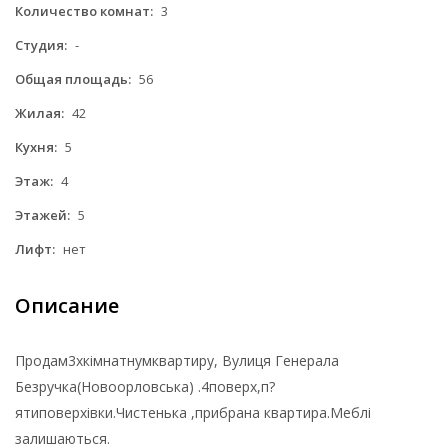
Количество комнат:
3
Студия:
-
Общая площадь:
56
Жилая:
42
Кухня:
5
Этаж:
4
Этажей:
5
Лифт:
нет
Описание
Продам3хкімнатнумквартиру, Вулиця Генерала
Безручка(Новоорловська) .4поверх,п?
ятиповерхівки.Чистенька ,прибрана квартира.Меблі
залишаються.