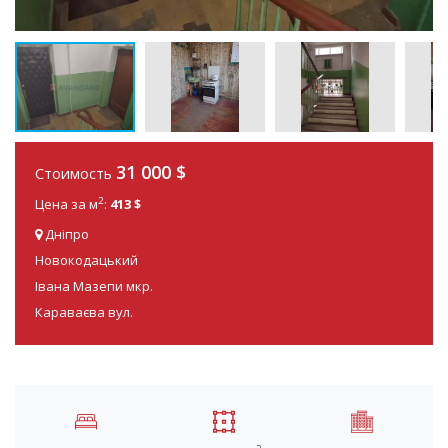
31 000
$
Стоимость
2
Цена за м
:
413 $
Дніпро
Новокодацький
Івана Мазепи мкр.
Караваєва вул.