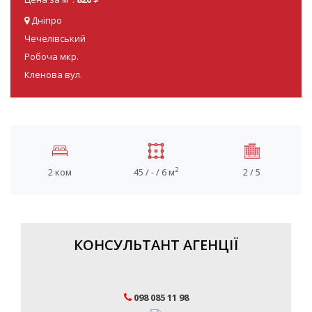
Дніпро
Чечелівський
Робоча мкр.
Кленова вул.
2
2 ком
45 / - / 6 м
2 / 5
КОНСУЛЬТАНТ АГЕНЦІЇ
098 085 11 98