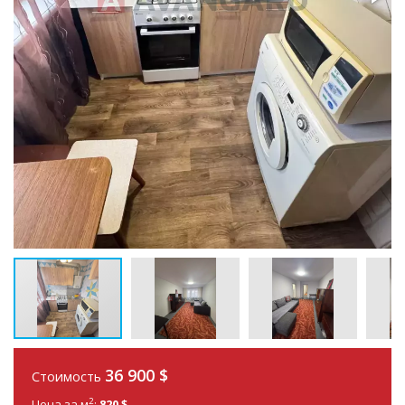
36 900
$
Стоимость
2
Цена за м
:
820 $