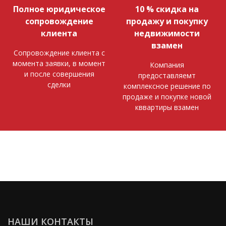
Полное юридическое
10 % скидка на
сопровождение
продажу и покупку
клиента
недвижимости
взамен
Сопровождение клиента с
момента заявки, в момент
Компания
и после совершения
предоставляемт
сделки
комплексное решение по
продаже и покупке новой
кввартиры взамен
НАШИ КОНТАКТЫ