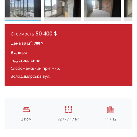
50 400
$
Стоимость
2
Цена за м
:
700 $
Дніпро
Індустріальний
Слобожанський пр-т мкр.
Володимирська вул.
2
2 ком
72 / - / 17 м
11 / 12