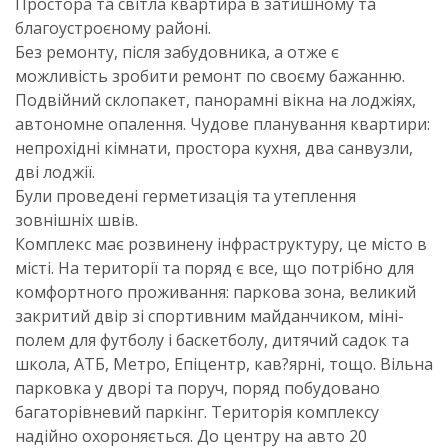
Простора та світла квартира в затишному та
благоустроєному районі.
Без ремонту, після забудовника, а отже є
можливість зробити ремонт по своєму бажанню.
Подвійний склопакет, панорамні вікна на лоджіях,
автономне опалення. Чудове планування квартири:
непрохідні кімнати, простора кухня, два санвузли,
дві лоджії.
Були проведені герметизація та утеплення
зовнішніх швів.
Комплекс має розвинену інфраструктуру, це місто в
місті. На території та поряд є все, що потрібно для
комфортного проживання: паркова зона, великий
закритий двір зі спортивним майданчиком, міні-
полем для футболу і баскетболу, дитячий садок та
школа, АТБ, Метро, Епіцентр, кав?ярні, тощо. Вільна
парковка у дворі та поруч, поряд побудовано
багаторівневий паркінг. Територія комплексу
надійно охороняється. До центру на авто 20