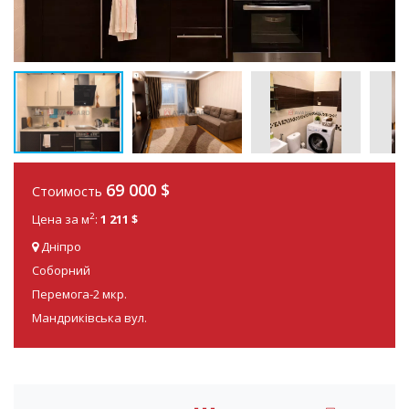
69 000
$
Стоимость
2
Цена за м
:
1 211 $
Дніпро
Соборний
Перемога-2 мкр.
Мандриківська вул.