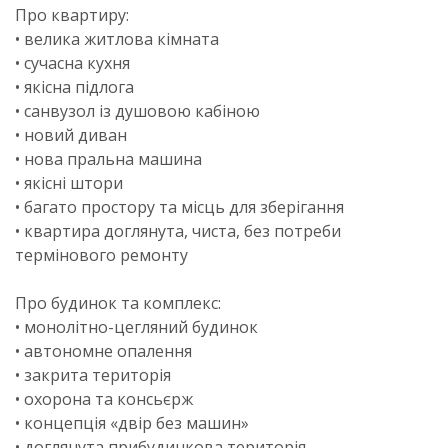
Про квартиру:
• велика житлова кімната
• сучасна кухня
• якісна підлога
• санвузол із душовою кабіною
• новий диван
• нова пральна машина
• якісні штори
• багато простору та місць для зберігання
• квартира доглянута, чиста, без потреби
термінового ремонту
Про будинок та комплекс:
• монолітно-цегляний будинок
• автономне опалення
• закрита територія
• охорона та консьєрж
• концепція «двір без машин»
• доглянута прибудинкова територія