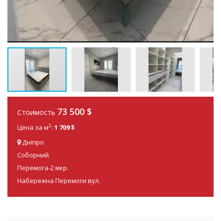
73 500
$
Стоимость
2
Цена за м
:
1 709 $
Дніпро
Соборний
Перемога-2 мкр.
Набережна Перемоги вул.