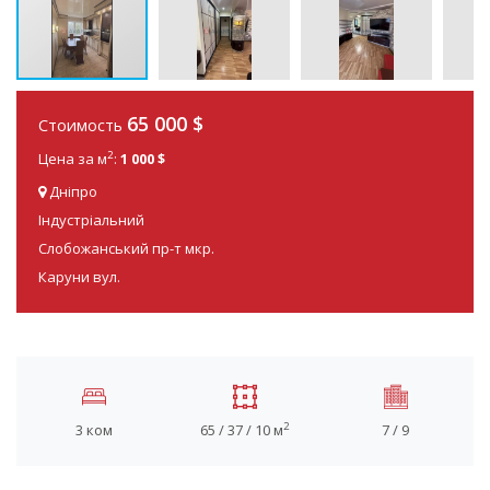
65 000
$
Стоимость
2
Цена за м
:
1 000 $
Дніпро
Індустріальний
Слобожанський пр-т мкр.
Каруни вул.
2
3 ком
65 / 37 / 10 м
7 / 9