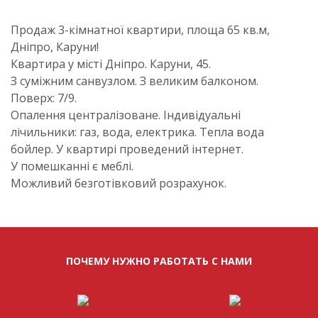
Продаж 3-кімнатної квартири, площа 65 кв.м,
Дніпро, Каруни!
Квартира у місті Дніпро. Каруни, 45.
З суміжним санвузлом. З великим балконом.
Поверх: 7/9.
Опалення централізоване. Індивідуальні
лічильники: газ, вода, електрика. Тепла вода
бойлер. У квартирі проведений інтернет.
У помешканні є меблі.
Можливий безготівковий розрахунок.
ПОЧЕМУ НУЖНО РАБОТАТЬ С НАМИ