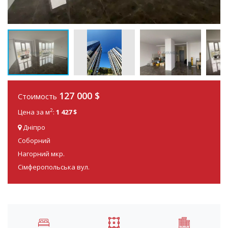
127 000
$
Стоимость
2
Цена за м
:
1 427 $
Дніпро
Соборний
Нагорний мкр.
Сімферопольська вул.