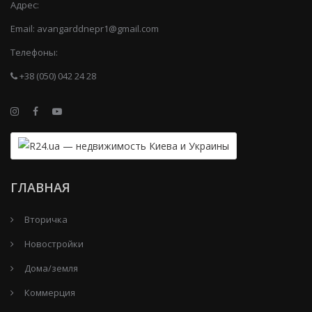
Адрес:
Email:
avangarddnepr1@gmail.com
Телефоны:
+38 (050) 042 24 28
ГЛАВНАЯ
Вторичка
Новостройки
Дома/земля
Коммерция