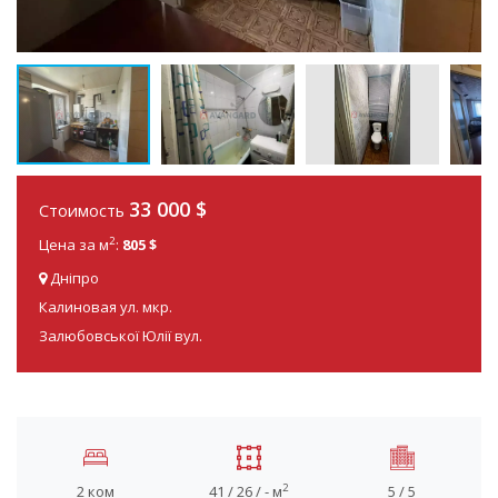
33 000
$
Стоимость
2
Цена за м
:
805 $
Дніпро
Калиновая ул. мкр.
Залюбовської Юлії вул.
2
2 ком
41 / 26 / - м
5 / 5