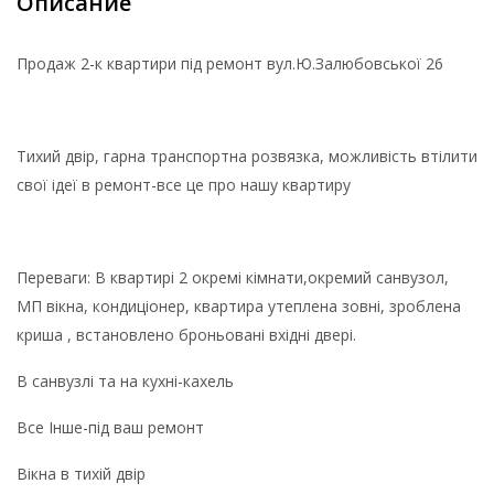
Описание
Продаж 2-к квартири під ремонт вул.Ю.Залюбовської 26
Тихий двір, гарна транспортна розвязка, можливість втілити
свої ідеї в ремонт-все це про нашу квартиру
Переваги: В квартирі 2 окремі кімнати,окремий санвузол,
МП вікна, кондиціонер, квартира утеплена зовні, зроблена
криша , встановлено броньовані вхідні двері.
В санвузлі та на кухні-кахель
Все Інше-під ваш ремонт
Вікна в тихій двір