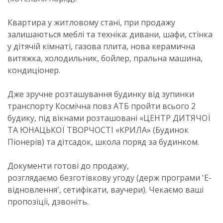
Квартира у житловому стані, при продажу
залишаються меблі та техніка: дивани, шафи, стінка
у дітячій кімнаті, газова плита, нова керамична
витяжка, холодильник, бойлер, пральна машина,
кондиціонер.
Дже зручне розташування будинку від зупинки
транспорту Космічна повз АТБ пройти всього 2
будику, під вікнами розташовані «ЦЕНТР ДИТЯЧОЇ
ТА ЮНАЦЬКОЇ ТВОРЧОСТІ «КРИЛА» (Будинок
Піонерів) та дітсадок, школа поряд за будинком.
Документи готові до продажу,
розглядаємо безготівкову угоду (держ програми 'Е-
відновлення', сетифікати, ваучери). Чекаємо ваші
пропозіції, дзвоніть.