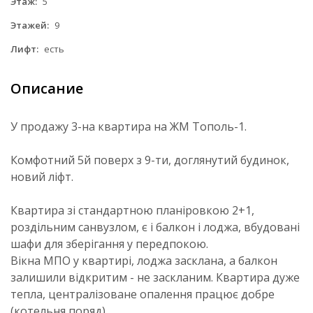
Этаж:
5
Этажей:
9
Лифт:
есть
Описание
У продажу 3-на квартира на ЖМ Тополь-1.
Комфотний 5й поверх з 9-ти, доглянутий будинок,
новий ліфт.
Квартира зі стандартною планіровкою 2+1,
роздільним санвузлом, є і балкон і лоджа, вбудовані
шафи для зберігання у передпокою.
Вікна МПО у квартирі, лоджа засклана, а балкон
залишили відкритим - не заскланим. Квартира дуже
тепла, централізоване опалення працює добре
(котельня поряд).