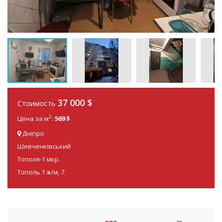
37 000
$
Стоимость
2
Цена за м
:
569 $
Дніпро
Шевченківський
Тополя-1 мкр.
Тополь 1 ж/м, 7