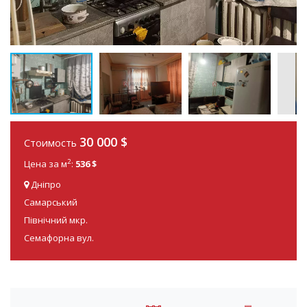
30 000
$
Стоимость
2
Цена за м
:
536 $
Дніпро
Самарський
Північний мкр.
Семафорна вул.