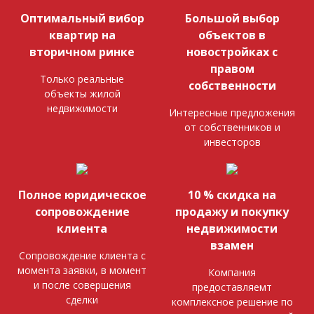
Оптимальный вибор
Большой выбор
квартир на
объектов в
вторичном ринке
новостройках с
правом
Только реальные
собственности
объекты жилой
недвижимости
Интересные предложения
от собственников и
инвесторов
Полное юридическое
10 % скидка на
сопровождение
продажу и покупку
клиента
недвижимости
взамен
Сопровождение клиента с
момента заявки, в момент
Компания
и после совершения
предоставляемт
сделки
комплексное решение по