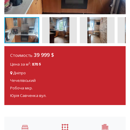
39 999
$
Стоимость
2
Цена за м
:
870 $
Дніпро
Чечелівський
Робоча мкр.
Юрія Савченка вул.