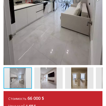
66 000
$
Стоимость
2
Цена за м
:
1 435 $