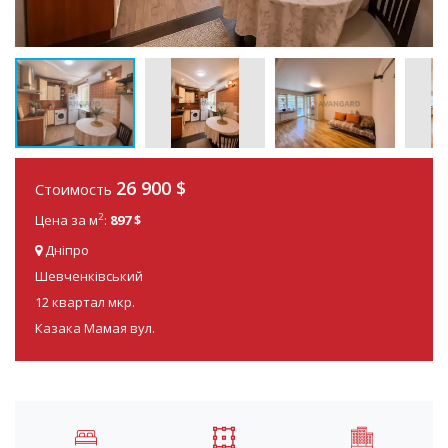
26 900
$
Стоимость
2
Цена за м
:
897 $
Дніпро
Шевченківський
12 квартал мкр.
Казака Мамая вул.